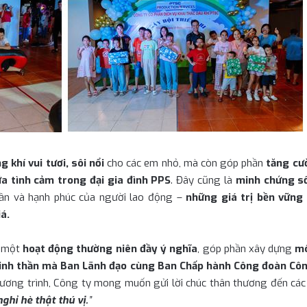
g khí vui tươi, sôi nổi
cho các em nhỏ, mà còn góp phần
tăng cườ
ữa tình cảm trong đại gia đình PPS
. Đây cũng là
minh chứng s
thần và hạnh phúc của người lao động –
những giá trị bền vững
á.
à một
hoạt động thường niên đầy ý nghĩa
, góp phần xây dựng
mô
inh thần mà Ban Lãnh đạo cùng Ban Chấp hành Công đoàn Côn
hương trình, Công ty mong muốn gửi lời chúc thân thương đến cá
ghỉ hè thật thú vị.
”