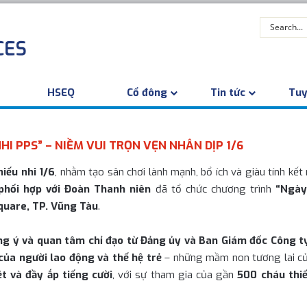
HSEQ
Cổ đông
Tin tức
Tuy
I PPS” – NIỀM VUI TRỌN VẸN NHÂN DỊP 1/6
iếu nhi 1/6
, nhằm tạo sân chơi lành mạnh, bổ ích và giàu tính kế
hối hợp với Đoàn Thanh niên
đã tổ chức chương trình
“Ngày
quare, TP. Vũng Tàu
.
ng ý và quan tâm chỉ đạo từ Đảng ủy và Ban Giám đốc Công t
 của người lao động và thế hệ trẻ
– những mầm non tương lai củ
t và đầy ắp tiếng cười
, với sự tham gia của gần
500 cháu thi