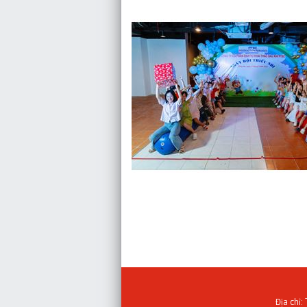
Trang chủ
›
Tin tức
›
TƯNG BỪNG “NG
Địa chỉ: