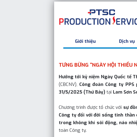
Giới thiệu
Dịch vụ
TƯNG BỪNG “NGÀY HỘI THIẾU NH
Hướng tới kỷ niệm Ngày Quốc tế Th
(CBCNV),
Công đoàn Công ty PPS p
31/5/2025 (Thứ Bảy)
tại
Lam Sơn S
Chương trình được tổ chức với
sự đồ
Công ty đối với đời sống tinh thần
trong không khí sôi động, náo nhiệ
toàn Công ty.