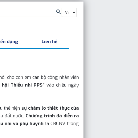
Chọn
một
ngôn
ngữ
ển dụng
Liên hệ
t nối cho con em cán bộ công nhân viên
 hội Thiếu nhi PPS”
vào chiều ngày
y
, thể hiện sự
chăm lo thiết thực của
a đất nước.
Chương trình đã diễn ra
ếu nhi và phụ huynh
là CBCNV trong