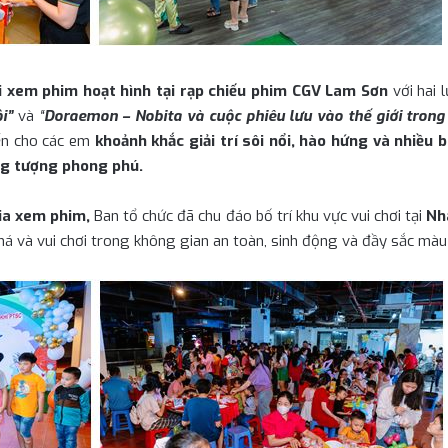
i xem phim hoạt hình tại rạp chiếu phim CGV Lam Sơn
với hai 
i”
và
“
Doraemon – Nobita và cuộc phiêu lưu vào thế giới trong
ến cho các em
khoảnh khắc giải trí sôi nổi, hào hứng và nhiều
ng tượng phong phú.
gia xem phim
,
Ban tổ chức đã chu đáo bố trí khu vực vui chơi tại
Nh
á và vui chơi trong không gian an toàn, sinh động và đầy sắc màu 