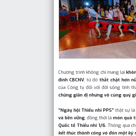
Chương trình không chỉ mang lại
khôn
đình CBCNV
, từ đó
thắt chặt hơn n
của Công ty đối với đời sống tinh 
chừng giản dị nhưng vô cùng quý gi
“Ngày hội Thiếu nhi PPS
”
thật sự l
và bền vững
, đồng thời là
món quà t
Quốc tế Thiếu nhi 1/6
. Thông qua c
kết thúc thành công và đón một kỳ n