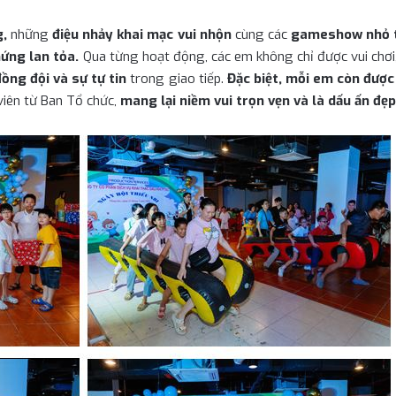
g
,
những
điệu nhảy khai mạc vui nhộn
cùng các
gameshow nhỏ t
hứng lan tỏa
.
Qua từng hoạt động, các em không chỉ được vui chơ
ồng đội và sự tự tin
trong giao tiếp.
Đặc biệt, mỗi em còn được
viên từ Ban Tổ chức,
mang lại niềm vui trọn vẹn và là dấu ấn đẹ