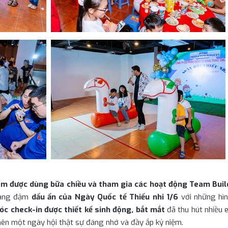
em được dùng bữa chiều và tham gia các hoạt động Team Buil
ang đậm
dấu ấn của Ngày Quốc tế Thiếu nhi 1/6
với những hìn
óc check-in được thiết kế sinh động, bắt mắt
đã thu hút nhiều 
ên một ngày hội thật sự đáng nhớ và đầy ắp kỷ niệm.