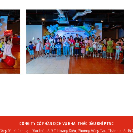
ÀY HỘI THIẾU NHI PPS” – NIỀM VUI TRỌN VẸN NHÂN DỊP 1/6
CÔNG TY CỔ PHẦN DỊCH VỤ KHAI THÁC DẦU KHÍ PTSC
 Tầng 16, Khách sạn Dầu khí, số 9-11 Hoàng Diệu, Phường Vũng Tàu, Thành phố Hồ 