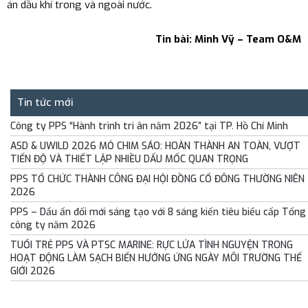
án dầu khí trong và ngoài nước.
Trang chủ
›
Tin tức
›
Hoạt động của công ty
Tin bài: Minh Vỹ –
Team O&M
Tin tức mới
Công ty PPS “Hành trình tri ân năm 2026” tại TP. Hồ Chí Minh
ASD & UWILD 2026 MỎ CHIM SÁO: HOÀN THÀNH AN TOÀN, VƯỢT
TIẾN ĐỘ VÀ THIẾT LẬP NHIỀU DẤU MỐC QUAN TRỌNG
PPS TỔ CHỨC THÀNH CÔNG ĐẠI HỘI ĐỒNG CỔ ĐÔNG THƯỜNG NIÊN
2026
PPS – Dấu ấn đổi mới sáng tạo với 8 sáng kiến tiêu biểu cấp Tổng
công ty năm 2026
TUỔI TRẺ PPS VÀ PTSC MARINE: RỰC LỬA TÌNH NGUYỆN TRONG
HOẠT ĐỘNG LÀM SẠCH BIỂN HƯỞNG ỨNG NGÀY MÔI TRƯỜNG THẾ
GIỚI 2026