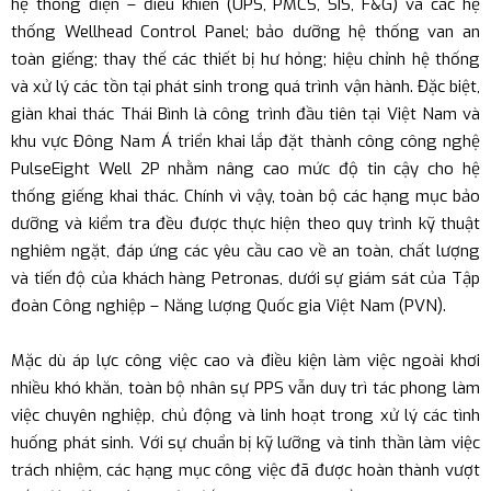
hệ thống điện – điều khiển (UPS, PMCS, SIS, F&G) và các hệ
thống Wellhead Control Panel; bảo dưỡng hệ thống van an
toàn giếng; thay thế các thiết bị hư hỏng; hiệu chỉnh hệ thống
và xử lý các tồn tại phát sinh trong quá trình vận hành. Đặc biệt,
giàn khai thác Thái Bình là công trình đầu tiên tại Việt Nam và
khu vực Đông Nam Á triển khai lắp đặt thành công công nghệ
PulseEight Well 2P nhằm nâng cao mức độ tin cậy cho hệ
thống giếng khai thác. Chính vì vậy, toàn bộ các hạng mục bảo
dưỡng và kiểm tra đều được thực hiện theo quy trình kỹ thuật
nghiêm ngặt, đáp ứng các yêu cầu cao về an toàn, chất lượng
và tiến độ của khách hàng Petronas, dưới sự giám sát của Tập
đoàn Công nghiệp – Năng lượng Quốc gia Việt Nam (PVN).
Mặc dù áp lực công việc cao và điều kiện làm việc ngoài khơi
nhiều khó khăn, toàn bộ nhân sự PPS vẫn duy trì tác phong làm
việc chuyên nghiệp, chủ động và linh hoạt trong xử lý các tình
huống phát sinh. Với sự chuẩn bị kỹ lưỡng và tinh thần làm việc
trách nhiệm, các hạng mục công việc đã được hoàn thành vượt