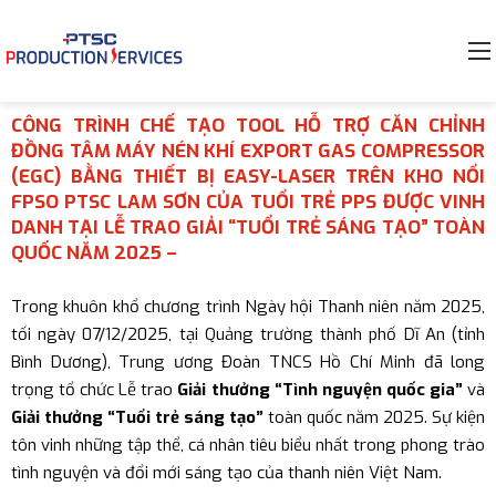
CÔNG TRÌNH CHẾ TẠO TOOL HỖ TRỢ CĂN CHỈNH
ĐỒNG TÂM MÁY NÉN KHÍ EXPORT GAS COMPRESSOR
(EGC) BẰNG THIẾT BỊ EASY-LASER TRÊN KHO NỔI
FPSO PTSC LAM SƠN CỦA TUỔI TRẺ PPS ĐƯỢC VINH
DANH TẠI LỄ TRAO GIẢI “TUỔI TRẺ SÁNG TẠO” TOÀN
QUỐC NĂM 2025 –
Trong khuôn khổ chương trình Ngày hội Thanh niên năm 2025,
tối ngày 07/12/2025, tại Quảng trường thành phố Dĩ An (tỉnh
Bình Dương), Trung ương Đoàn TNCS Hồ Chí Minh đã long
trọng tổ chức Lễ trao
Giải thưởng “Tình nguyện quốc gia”
và
Giải thưởng “Tuổi trẻ sáng tạo”
toàn quốc năm 2025. Sự kiện
tôn vinh những tập thể, cá nhân tiêu biểu nhất trong phong trào
tình nguyện và đổi mới sáng tạo của thanh niên Việt Nam.