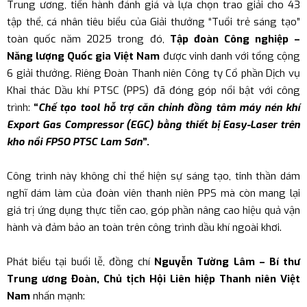
Trung ương, tiến hành đánh giá và lựa chọn trao giải cho 43
tập thể, cá nhân tiêu biểu của Giải thưởng “Tuổi trẻ sáng tạo”
toàn quốc năm 2025 trong đó,
Tập đoàn Công nghiệp –
Năng lượng Quốc gia Việt Nam
được vinh danh với tổng cộng
6 giải thưởng. Riêng Đoàn Thanh niên Công ty Cổ phần Dịch vụ
Khai thác Dầu khí PTSC (PPS) đã đóng góp nổi bật với công
trình:
“
Chế tạo tool hỗ trợ căn chỉnh đồng tâm máy nén khí
Export Gas Compressor (EGC) bằng thiết bị Easy-Laser trên
kho nổi FPSO PTSC Lam Sơn
”
.
Công trình này không chỉ thể hiện sự sáng tạo, tinh thần dám
nghĩ dám làm của đoàn viên thanh niên PPS mà còn mang lại
giá trị ứng dụng thực tiễn cao, góp phần nâng cao hiệu quả vận
hành và đảm bảo an toàn trên công trình dầu khí ngoài khơi.
Phát biểu tại buổi lễ, đồng chí
Nguyễn Tường Lâm – Bí thư
Trung ương Đoàn, Chủ tịch Hội Liên hiệp Thanh niên Việt
Nam
nhấn mạnh: