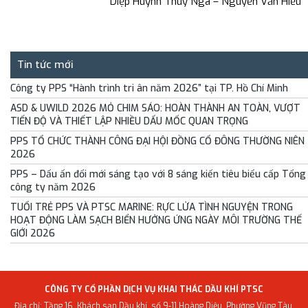
Diệp Huỳnh Thúy Nga – Nguyễn Văn Hiếu
Tin tức mới
Công ty PPS “Hành trình tri ân năm 2026” tại TP. Hồ Chí Minh
ASD & UWILD 2026 MỎ CHIM SÁO: HOÀN THÀNH AN TOÀN, VƯỢT
TIẾN ĐỘ VÀ THIẾT LẬP NHIỀU DẤU MỐC QUAN TRỌNG
PPS TỔ CHỨC THÀNH CÔNG ĐẠI HỘI ĐỒNG CỔ ĐÔNG THƯỜNG NIÊN
2026
PPS – Dấu ấn đổi mới sáng tạo với 8 sáng kiến tiêu biểu cấp Tổng
công ty năm 2026
TUỔI TRẺ PPS VÀ PTSC MARINE: RỰC LỬA TÌNH NGUYỆN TRONG
HOẠT ĐỘNG LÀM SẠCH BIỂN HƯỞNG ỨNG NGÀY MÔI TRƯỜNG THẾ
GIỚI 2026
CÔNG TY CỔ PHẦN DỊCH VỤ KHAI THÁC DẦU KHÍ PTSC
Địa chỉ: Tầng 16, Khách sạn Dầu khí, số 9-11 Hoàng Diệu, Phường Vũng Tàu,