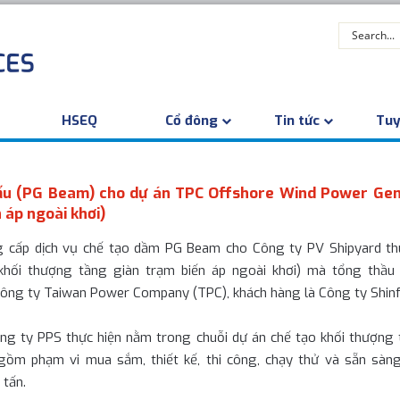
HSEQ
Cổ đông
Tin tức
Tuy
cấu (PG Beam) cho dự án TPC Offshore Wind Power Gene
 áp ngoài khơi)
ng cấp dịch vụ chế tạo dầm PG Beam cho Công ty PV Shipyard t
 khối thượng tầng giàn trạm biến áp ngoài khơi) mà tổng thầu
 Công ty Taiwan Power Company (TPC), khách hàng là Công ty Shinf
g ty PPS thực hiện nằm trong chuỗi dự án chế tạo khối thượng t
gồm phạm vi mua sắm, thiết kế, thi công, chạy thử và sẵn sàn
 tấn.