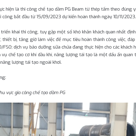
hiện là thi công chế tạo dầm PG Beam từ thép tấm theo đúng yêu 
thi công bắt đầu từ 15/09/2023 dự kiến hoàn thành ngày 10/11/2023.
 triển khai thi công, tuy gặp một số khó khăn khách quan nhất đị
́t bị, tăng giờ làm việc để mục tiêu hoàn thành công việc, đáp ứ
SO/FSO; dịch vụ bảo dưỡng sữa chửa đang thực hiện cho các khách 
 vụ chế tạo cơ khí dầu khí, năng lượng tái tạo là một dấu ấn quan 
 năng lượng tái tạo ngoài khơi.
ông:
khu vực gia công chế tạo dầm PG