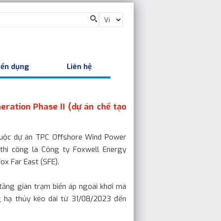
Chọn
một
ngôn
ngữ
ển dụng
Liên hệ
ration Phase II (dự án chế tạo
huộc dự án TPC Offshore Wind Power
 thi công là Công ty Foxwell Energy
ox Far East (SFE).
ầng giàn trạm biến áp ngoài khơi mà
g hạ thủy kéo dài từ 31/08/2023 đến