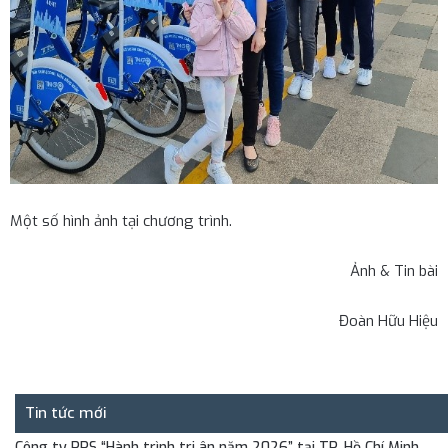
Một số hình ảnh tại chương trình.
Ảnh & Tin bài
Trang chủ
›
Tin tức
›
Hoạt động của công ty
Đoàn Hữu Hiệu
Tin tức mới
Công ty PPS “Hành trình tri ân năm 2026” tại TP. Hồ Chí Minh