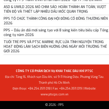
ASD & UWILD 2026 MỎ CHIM SÁO: HOÀN THÀNH AN TOÀN, VƯỢT
TIẾN ĐỘ VÀ THIẾT LẬP NHIỀU DẤU MỐC QUAN TRỌNG
PPS TỔ CHỨC THÀNH CÔNG ĐẠI HỘI ĐỒNG CỔ ĐÔNG THƯỜNG NIÊN
2026
PPS – Dấu ấn đổi mới sáng tạo với 8 sáng kiến tiêu biểu cấp Tổng
công ty năm 2026
TUỔI TRẺ PPS VÀ PTSC MARINE: RỰC LỬA TÌNH NGUYỆN TRONG
HOẠT ĐỘNG LÀM SẠCH BIỂN HƯỞNG ỨNG NGÀY MÔI TRƯỜNG THẾ
GIỚI 2026
CÔNG TY CỔ PHẦN DỊCH VỤ KHAI THÁC DẦU KHÍ PTSC
Địa chỉ: Tầng 16, Khách sạn Dầu khí, số 9-11 Hoàng Diệu, Phường Vũng Tàu,
Thành phố Hồ Chí Minh.
Điện thoại: +84.254.3511.018 | Fax: +84.254.3511.019 | Website:
www.ptscps.com.vn
© 2026 - PPS