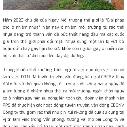
Năm 2023 chủ đề của Ngày Môi trường thế giới là “Giải pháp
cho ô nhiễm nhựa”, hiện nay ô nhiễm môi trường từ rác thải
nhựa đang trở thành vấn đề bức thiết hàng đầu mà các quốc
gia trên thế giới phải đối mặt. Nhựa dùng một lần bị vứt bỏ
hoặc đốt cháy gây hại cho sức khỏe con người, gây ô nhiễm các
hệ sinh thái, từ đỉnh núi đến đáy đại dương.
Trong khuôn khổ chương trình, ngoài việc dọn dẹp vệ sinh nơi
làm việc, ĐTN đã tuyên truyền, vận động, kêu gọi CBCBV thay
đổi một số thói quen không tốt trong cuộc sống hàng ngày để
giảm lượng ô nhiễm nhựa thải ra môi trường, ngăn chặn nguy
cơ ô nhiễm gây nên sự nóng lên toàn cầu, đoàn viên thanh niên
PPS đã thực hiện các hoạt động tuyên truyền, vận động CBCNV
Công ty thu gom rác thải như pin, túi ni-lông đã qua sử dụng tại
vị trí làm việc trong Văn phòng, Xưởng và Kho bãi Công ty và
dọn dẹp, sắp xếp, bố trí lại một cách gọn gàng, ngăn nắp, sạch