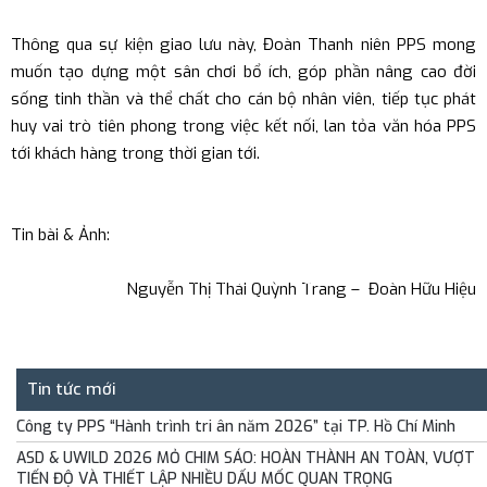
Thông qua sự kiện giao lưu này, Đoàn Thanh niên PPS mong
muốn tạo dựng một sân chơi bổ ích, góp phần nâng cao đời
sống tinh thần và thể chất cho cán bộ nhân viên, tiếp tục phát
huy vai trò tiên phong trong việc kết nối, lan tỏa văn hóa PPS
tới khách hàng trong thời gian tới.
Tin bài & Ảnh:
Trang chủ
›
Tin tức
›
Hoạt động của công ty
Nguyễn Thị Thái Quỳnh Trang – Đoàn Hữu Hiệu
Tin tức mới
Công ty PPS “Hành trình tri ân năm 2026” tại TP. Hồ Chí Minh
ASD & UWILD 2026 MỎ CHIM SÁO: HOÀN THÀNH AN TOÀN, VƯỢT
TIẾN ĐỘ VÀ THIẾT LẬP NHIỀU DẤU MỐC QUAN TRỌNG