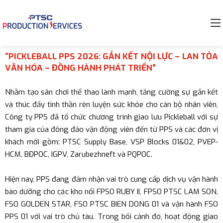
“PICKLEBALL PPS 2026: GẮN KẾT NỘI LỰC – LAN TỎA
VĂN HÓA – ĐỒNG HÀNH PHÁT TRIỂN”
Nhằm tạo sân chơi thể thao lành mạnh, tăng cường sự gắn kết
và thúc đẩy tinh thần rèn luyện sức khỏe cho cán bộ nhân viên,
Công ty PPS đã tổ chức chương trình giao lưu Pickleball với sự
tham gia của đông đảo vận động viên đến từ PPS và các đơn vị
khách mời gồm: PTSC Supply Base, VSP Blocks 01&02, PVEP-
HCM, BĐPOC, IGPV, Zarubezhneft và PQPOC.
Hiện nay, PPS đang đảm nhận vai trò cung cấp dịch vụ vận hành
bào dưỡng cho các kho nổi FPSO RUBY II, FPSO PTSC LAM SON,
FSO GOLDEN STAR, FSO PTSC BIEN DONG 01 và vận hành FSO
PPS 01 với vai trò chủ tàu. Trong bối cảnh đó, hoạt động giao