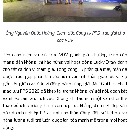
Ông Nguyễn Quốc Hoàng, Giám đốc Công ty PPS trao giải cho
các VĐV
Bên cạnh niềm vui của các VĐV giành giải, chương trình còn
mang đến không khí hào hứng với hoạt động Lucky Draw dành
cho tất cả đơn vị tham gia. Tổng cộng 15 phần quà may mắn đã
được trao, góp phần lan tỏa niềm vui, tinh thần giao lưu và sự
gắn kết giữa các đơn vị đồng hành cùng giải đấu. Giải Pickleball
giao lưu PPS 2026 đã khép lại trong không khí sôi nổi, đoàn kết
và nhiều cảm xúc tích cực. Không chỉ tạo nên một sân chơi thể
thao bổ ích, chương trình còn tiếp tục khẳng định nét đẹp văn
hóa doanh nghiệp PPS – nơi tinh thần đồng đội, sự kết nối và
năng lượng tuổi trẻ luôn được lan tỏa mạnh mẽ trong mọi hoạt
động.