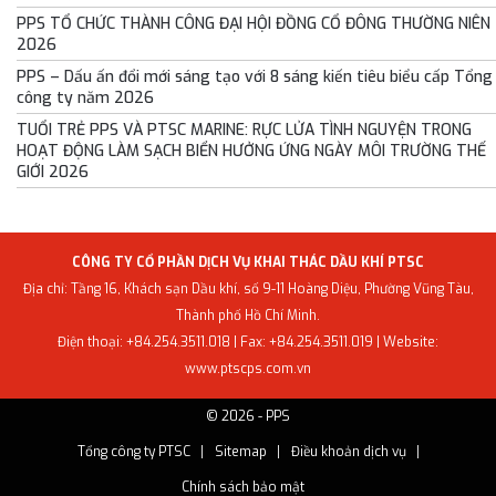
PPS TỔ CHỨC THÀNH CÔNG ĐẠI HỘI ĐỒNG CỔ ĐÔNG THƯỜNG NIÊN
2026
PPS – Dấu ấn đổi mới sáng tạo với 8 sáng kiến tiêu biểu cấp Tổng
công ty năm 2026
TUỔI TRẺ PPS VÀ PTSC MARINE: RỰC LỬA TÌNH NGUYỆN TRONG
HOẠT ĐỘNG LÀM SẠCH BIỂN HƯỞNG ỨNG NGÀY MÔI TRƯỜNG THẾ
GIỚI 2026
CÔNG TY CỔ PHẦN DỊCH VỤ KHAI THÁC DẦU KHÍ PTSC
Địa chỉ: Tầng 16, Khách sạn Dầu khí, số 9-11 Hoàng Diệu, Phường Vũng Tàu,
Thành phố Hồ Chí Minh.
Điện thoại: +84.254.3511.018 | Fax: +84.254.3511.019 | Website:
www.ptscps.com.vn
© 2026 - PPS
Tổng công ty PTSC
Sitemap
Điều khoản dịch vụ
Chính sách bảo mật