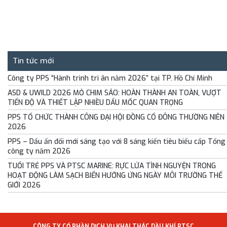
Trang chủ
›
Tin tức
›
Hoạt động của công ty
Tin tức mới
Công ty PPS “Hành trình tri ân năm 2026” tại TP. Hồ Chí Minh
ASD & UWILD 2026 MỎ CHIM SÁO: HOÀN THÀNH AN TOÀN, VƯỢT
TIẾN ĐỘ VÀ THIẾT LẬP NHIỀU DẤU MỐC QUAN TRỌNG
PPS TỔ CHỨC THÀNH CÔNG ĐẠI HỘI ĐỒNG CỔ ĐÔNG THƯỜNG NIÊN
2026
PPS – Dấu ấn đổi mới sáng tạo với 8 sáng kiến tiêu biểu cấp Tổng
công ty năm 2026
TUỔI TRẺ PPS VÀ PTSC MARINE: RỰC LỬA TÌNH NGUYỆN TRONG
HOẠT ĐỘNG LÀM SẠCH BIỂN HƯỞNG ỨNG NGÀY MÔI TRƯỜNG THẾ
GIỚI 2026
CÔNG TY CỔ PHẦN DỊCH VỤ KHAI THÁC DẦU KHÍ PTSC