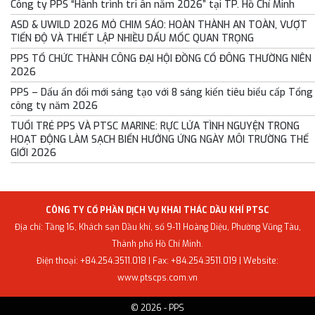
Công ty PPS “Hành trình tri ân năm 2026” tại TP. Hồ Chí Minh
ASD & UWILD 2026 MỎ CHIM SÁO: HOÀN THÀNH AN TOÀN, VƯỢT
TIẾN ĐỘ VÀ THIẾT LẬP NHIỀU DẤU MỐC QUAN TRỌNG
PPS TỔ CHỨC THÀNH CÔNG ĐẠI HỘI ĐỒNG CỔ ĐÔNG THƯỜNG NIÊN
2026
PPS – Dấu ấn đổi mới sáng tạo với 8 sáng kiến tiêu biểu cấp Tổng
công ty năm 2026
TUỔI TRẺ PPS VÀ PTSC MARINE: RỰC LỬA TÌNH NGUYỆN TRONG
HOẠT ĐỘNG LÀM SẠCH BIỂN HƯỞNG ỨNG NGÀY MÔI TRƯỜNG THẾ
GIỚI 2026
CÔNG TY CỔ PHẦN DỊCH VỤ KHAI THÁC DẦU KHÍ PTSC
Địa chỉ: Tầng 16, Khách sạn Dầu khí, số 9-11 Hoàng Diệu, Phường Vũng Tàu,
Thành phố Hồ Chí Minh.
Điện thoại: +84.254.3511.018 | Fax: +84.254.3511.019 | Website:
www.ptscps.com.vn
© 2026 - PPS