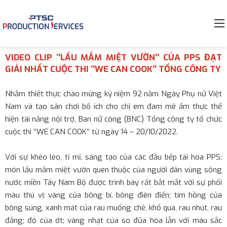
VIDEO CLIP ‘’LẨU MẮM MIỆT VƯỜN’’ CỦA PPS ĐẠT
GIẢI NHẤT CUỘC THI ‘’WE CAN COOK’’ TỔNG CÔNG TY
Nhằm thiết thực chào mừng kỷ niệm 92 năm Ngày Phụ nữ Việt
Nam và tạo sân chơi bổ ích cho chị em đam mê ẩm thực thể
hiện tài năng nội trợ, Ban nữ công (BNC) Tổng công ty tổ chức
cuộc thi ‘’WE CAN COOK’’ từ ngày 14 – 20/10/2022.
Với sự khéo léo, tỉ mỉ, sáng tạo của các đầu bếp tài hoa PPS;
món lẩu mắm miệt vườn quen thuộc của người dân vùng sông
nước miền Tây Nam Bộ được trình bày rất bắt mắt với sự phối
màu thú vị: vàng của bông bí, bông điên điển; tím hồng của
bông súng, xanh mát của rau muống chẻ, khổ qua, rau nhút, rau
đắng; đỏ của ớt; vàng nhạt của so đũa hòa lẫn với màu sắc