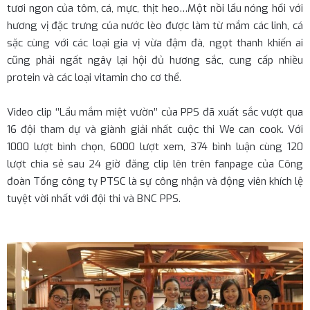
tươi ngon của tôm, cá, mực, thịt heo…Một nồi lẩu nóng hổi với
hương vị đặc trưng của nước lèo được làm từ mắm các linh, cá
sặc cùng với các loại gia vị vừa đậm đà, ngọt thanh khiến ai
cũng phải ngất ngây lại hội đủ hương sắc, cung cấp nhiều
protein và các loại vitamin cho cơ thể.
Video clip ‘’Lẩu mắm miệt vườn’’ của PPS đã xuất sắc vượt qua
16 đội tham dự và giành giải nhất cuộc thi We can cook. Với
1000 lượt bình chọn, 6000 lượt xem, 374 bình luận cùng 120
lượt chia sẻ sau 24 giờ đăng clip lên trên fanpage của Công
đoàn Tổng công ty PTSC là sự công nhận và động viên khích lệ
tuyệt vời nhất với đội thi và BNC PPS.