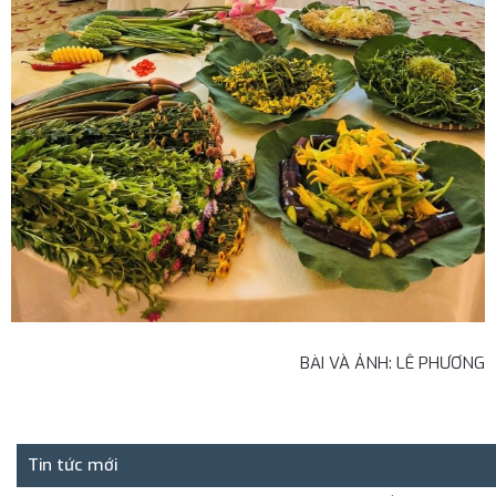
Trang chủ
›
Tin tức
›
Hoạt động của công ty
BÀI VÀ ẢNH: LÊ PHƯƠNG
Tin tức mới