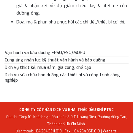
giá & nhận xét về độ giảm chiều dày & lifetime của
đường ống.
Doa, mạ & phun phủ phục hồi các chi tiết/thiết bị cơ khí.
Trang chủ
›
Dịch vụ
Vận hành và bảo dưỡng FPSO/FSO/MOPU
Cung ứng nhân lực kỹ thuật vận hành và bảo dưỡng
Dịch vụ thiết kế, mua sắm, gia công, chế tạo​
Dịch vụ sửa chữa bảo dưỡng các thiết bị và công trình công
nghiệp
CÔNG TY CỔ PHẦN DỊCH VỤ KHAI THÁC DẦU KHÍ PTSC
Địa chỉ: Tầng 16, Khách sạn Dầu khí, số 9-11 Hoàng Diệu, Phường Vũng Tàu,
Thành phố Hồ Chí Minh.
Điện thoại: +84.254.3511.018 | Fax: +84.254.3511.019 | Website: