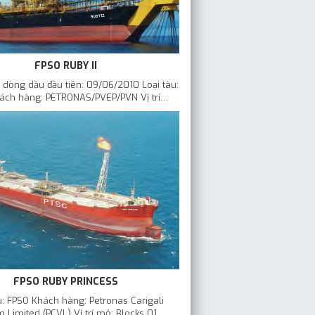
FPSO RUBY II
dòng dầu đầu tiên: 09/06/2010 Loại tàu:
ách hàng: PETRONAS/PVEP/PVN Vị trí…
FPSO RUBY PRINCESS
u: FPSO Khách hàng: Petronas Carigali
 Limited (PCVL) Vị trí mỏ: Blocks 01…