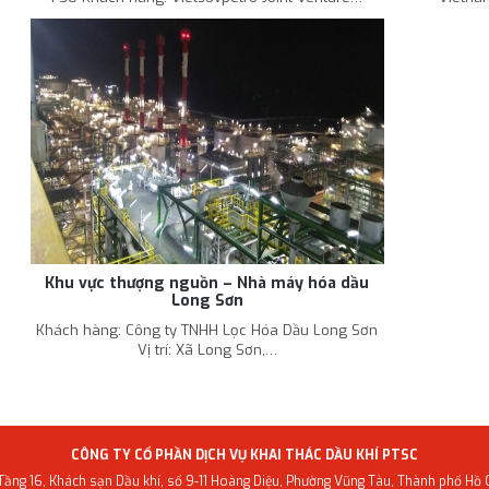
Khu vực thượng nguồn – Nhà máy hóa dầu
Long Sơn
Trang chủ
›
Dự án
Khách hàng: Công ty TNHH Lọc Hóa Dầu Long Sơn
Vị trí: Xã Long Sơn,…
CÔNG TY CỔ PHẦN DỊCH VỤ KHAI THÁC DẦU KHÍ PTSC
 Tầng 16, Khách sạn Dầu khí, số 9-11 Hoàng Diệu, Phường Vũng Tàu, Thành phố Hồ 