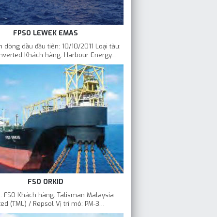
FPSO LEWEK EMAS
 dòng dầu đầu tiên: 10/10/2011 Loại tàu:
nverted Khách hàng: Harbour Energy…
FSO ORKID
u: FSO Khách hàng: Talisman Malaysia
ted (TML) / Repsol Vị trí mỏ: PM-3…